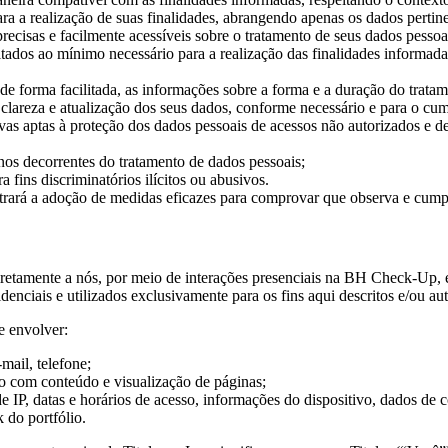
a a realização de suas finalidades, abrangendo apenas os dados pertine
 precisas e facilmente acessíveis sobre o tratamento de seus dados pessoa
itados ao mínimo necessário para a realização das finalidades informad
r, de forma facilitada, as informações sobre a forma e a duração do trata
, clareza e atualização dos seus dados, conforme necessário e para o cum
as aptas à proteção dos dados pessoais de acessos não autorizados e de s
os decorrentes do tratamento de dados pessoais;
 fins discriminatórios ilícitos ou abusivos.
ará a adoção de medidas eficazes para comprovar que observa e cumpr
iretamente a nós, por meio de interações presenciais na BH Check-Up, 
enciais e utilizados exclusivamente para os fins aqui descritos e/ou au
 envolver:
ail, telefone;
o com conteúdo e visualização de páginas;
IP, datas e horários de acesso, informações do dispositivo, dados de c
 do portfólio.