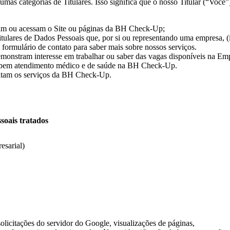
mas categorias de Titulares. Isso significa que o nosso Titular (“Você
itam ou acessam o Site ou páginas da BH Check-Up;
 Titulares de Dados Pessoais que, por si ou representando uma empresa
formulário de contato para saber mais sobre nossos serviços.
monstram interesse em trabalhar ou saber das vagas disponíveis na Empr
cebem atendimento médico e de saúde na BH Check-Up.
ratam os serviços da BH Check-Up.
soais tratados
esarial)
licitações do servidor do Google, visualizações de páginas,