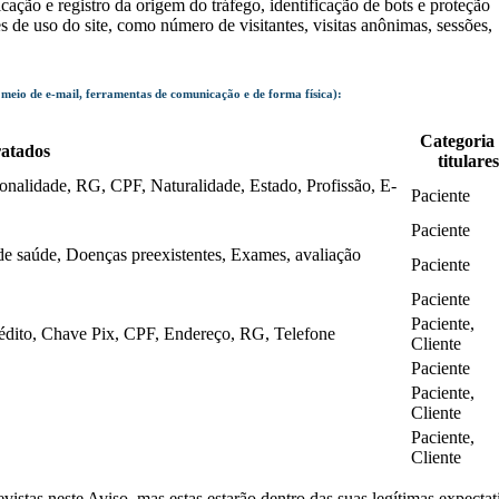
ção e registro da origem do tráfego, identificação de bots e proteção
de uso do site, como número de visitantes, visitas anônimas, sessões,
 meio de e-mail, ferramentas de comunicação e de forma física):
Categoria
ratados
titulares
onalidade, RG, CPF, Naturalidade, Estado, Profissão, E-
Paciente
Paciente
de saúde, Doenças preexistentes, Exames, avaliação
Paciente
Paciente
Paciente,
édito, Chave Pix, CPF, Endereço, RG, Telefone
Cliente
Paciente
Paciente,
Cliente
Paciente,
Cliente
vistas neste Aviso, mas estas estarão dentro das suas legítimas expecta