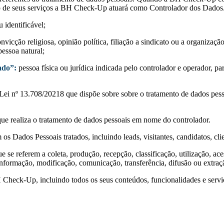
ação de seus serviços a BH Check-Up atuará como Controlador dos Dados
 identificável;
vicção religiosa, opinião política, filiação a sindicato ou a organização 
essoa natural;
ado”:
pessoa física ou jurídica indicada pelo controlador e operador, p
 Lei nº 13.708/20218 que dispõe sobre sobre o tratamento de dados pesso
 que realiza o tratamento de dados pessoais em nome do controlador.
os Dados Pessoais tratados, incluindo leads, visitantes, candidatos, clie
se referem a coleta, produção, recepção, classificação, utilização, ace
nformação, modificação, comunicação, transferência, difusão ou extraç
 Check-Up, incluindo todos os seus conteúdos, funcionalidades e serviç