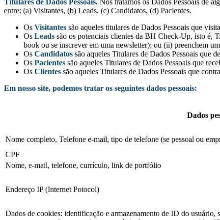
Titulares de Dados Pessoais.
Nós tratamos os Dados Pessoais de algu
entre: (a) Visitantes, (b) Leads, (c) Candidatos, (d) Pacientes.
Os
Visitantes
são aqueles titulares de Dados Pessoais que vis
Os
Leads
são os potenciais clientes da BH Check-Up, isto é,
book ou se inscrever em uma newsletter); ou (ii) preenchem um 
Os
Candidatos
são aqueles Titulares de Dados Pessoais que de
Os
Pacientes
são aqueles Titulares de Dados Pessoais que re
Os
Clientes
são aqueles Titulares de Dados Pessoais que cont
Em nosso site, podemos tratar os seguintes dados pessoais:
Dados pes
Nome completo, Telefone e-mail, tipo de telefone (se pessoal ou empr
CPF
Nome, e-mail, telefone, currículo, link de portfólio
Endereço IP (Internet Potocol)
Dados de cookies: identificação e armazenamento de ID do usuário, so