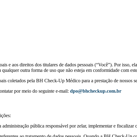
ais e aos direitos dos titulares de dados pessoais (“Você”). Por isso, e
ou qualquer outra forma de uso que não esteja em conformidade com est
soais coletados pela BH Check-Up Médico para a prestação de nossos se
ntatar por meio do seguinte e-mail:
dpo@bhcheckup.com.br
ições:
 administração pública responsável por zelar, implementar e fiscaliz
referentes ao tratamento de dados pessoais. Quando a BH Check-Up coleta