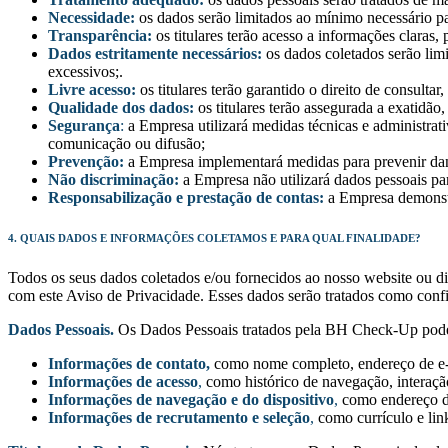
Necessidade:
os dados serão limitados ao mínimo necessário par
Transparência:
os titulares terão acesso a informações claras,
Dados estritamente necessários:
os dados coletados serão lim
excessivos;.
Livre acesso:
os titulares terão garantido o direito de consulta
Qualidade dos dados:
os titulares terão assegurada a exatidão
Segurança
:
a Empresa utilizará medidas técnicas e administrativ
comunicação ou difusão;
Prevenção:
a Empresa implementará medidas para prevenir dan
Não discriminação:
a Empresa não utilizará dados pessoais para
Responsabilização e prestação de contas:
a Empresa demonstr
4. QUAIS DADOS E INFORMAÇÕES COLETAMOS E PARA QUAL FINALIDADE?
Todos os seus dados coletados e/ou fornecidos ao nosso website ou d
com este Aviso de Privacidade. Esses dados serão tratados como confid
Dados Pessoais.
Os Dados Pessoais tratados pela BH Check-Up pode
Informações de contato,
como nome completo, endereço de e-m
Informações de acesso
,
como histórico de navegação, interaçã
Informações de navegação e do dispositivo
,
como endereço de 
Informações de recrutamento e seleção
,
como currículo e link