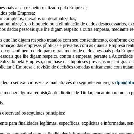
essoais a seu respeito realizado pela Empresa;
tados pela Empresa;
 incompletos, inexatos ou desatualizados;
a anonimização, o bloqueio ou a eliminação de dados desnecessários, 
de dos dados pessoais que lhe digam respeito a outra empresa, mediante r
ais que lhe digam respeito tratados com seu consentimento, conforme e
nformação das empresas públicas e privadas com as quais a Empresa real
r o consentimento dado para o tratamento de dados pessoais pela Empr
pessoais que lhe digam respeito, contra a empresa, perante a Autorida
ealizado pela Empresa, com base nas hipóteses previstas nos artigos 7º
solicitar à Empresa a revisão de decisões tomadas unicamente com trata
erão ser exercidos via e-mail através do seguinte endereço:
dpo@bhc
eceber alguma requisição de direitos de Titular, encaminharemos o p
is.
 observará os seguintes princípios:
ente para finalidades legítimas, específicas, explícitas e informadas, 
neira compatível com as finalidades informadas, respeitando o contexto