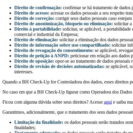
Direito de confirmação:
confirmar se há tratamento de dados p
Direito de acesso:
acessar os dados pessoais a seu respeito tra
Direito de correção:
corrigir seus dados pessoais caso estejam
Direito de anonimização, bloqueio ou eliminação:
solicitar 
Direito à portabilidade:
solicitar, se aplicável, a portabilida
comercial e industrial da Empresa;
Direito de eliminação:
solicitar a eliminação dos dados pesso
Direito de informação sobre uso compartilhado:
solicitar i
Direito de revogação do consentimento:
se aplicável, revoga
Direito de petição à ANPD:
peticionar em relação aos dados 
Direito de oposição:
opor-se ao tratamento de dados pessoais r
Direito de revisão de decisões automatizadas:
se aplicável, 
interesses.
Quando a BH Check-Up for Controladora dos dados, esses direitos pod
No caso em que a BH Check-Up figurar como Operadora dos Dados e r
Ficou com alguma dúvida sobre seus direitos? Acesse
aqui
e saiba ma
Garantimos, adicionalmente, que o tratamento dos seus dados pessoais
Limitação da finalidade:
os dados pessoais serão tratados som
finalidades;
Tratamento adequado:
os dados pessoais serão tratados de ma