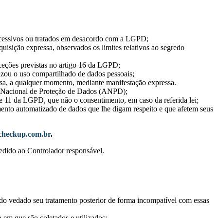
excessivos ou tratados em desacordo com a LGPD;
equisição expressa, observados os limites relativos ao segredo
xceções previstas no artigo 16 da LGPD;
izou o uso compartilhado de dados pessoais;
esa, a qualquer momento, mediante manifestação expressa.
de Nacional de Proteção de Dados (ANPD);
 e 11 da LGPD, que não o consentimento, em caso da referida lei;
mento automatizado de dados que lhe digam respeito e que afetem seus
heckup.com.br
.
edido ao Controlador responsável.
sendo vedado seu tratamento posterior de forma incompatível com essas
 em que são coletados e utilizados;