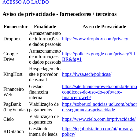
ACESSO AO LAUDO
Aviso de privacidade - fornecedores / terceiros
Fornecedor
Finalidade
Aviso de Privacidade
Armazenamento
Dropbox
de informações
https://www.dropbox.com/privacy
e dados pessoais
Armazenamento
Google
https://policies.google.com/privacy?hl
de informações
Drive
BR&fg=1
e dados pessoais
Hospedagem do
KingHost
site e provedor
https://lwsa.tech/politicas/
de e-mail
Gestão
https://site.financeiroweb.com.br/termo
Financeiro
financeira
condicoes-de-uso-do-software-
Web
interna
financeiroweb/
PagBank
Viabilização de
https://sobreuol.noticias.uol.com.br/no
(PagVendas)
pagamentos
de-seguranca-e-privacidade
Viabilização de
Cielo
https://www.cielo.com.br/privacidade/
pagamentos
Gestão de
https://legal.rdstation.com/pt/privacy-
RDStation
intena de leads
policy/